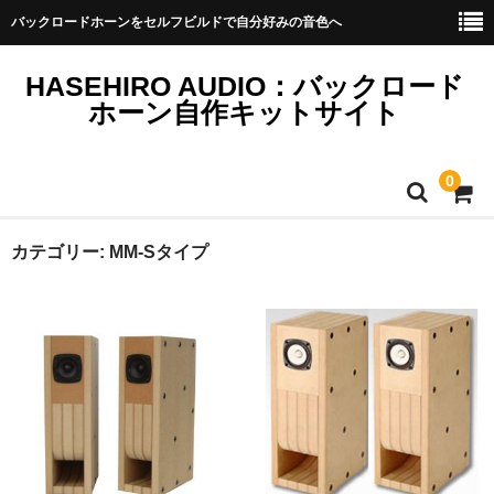
バックロードホーンをセルフビルドで自分好みの音色へ
HASEHIRO AUDIO：バックロード
ホーン自作キットサイト
0
ホーム
カテゴリー:
MM-Sタイプ
自作キット
商品一覧
自作キット
MM-Sタイプ
MMタイプ