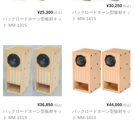
¥30,250
(税込)
MM-STタイプ
¥25,300
バックロードホーン型板材キッ
(税込)
ト MM-141S
バックロードホーン型板材キッ
MM-Tタイプ
ト MM-131S
カスタマイズキット
その他
バックロードホーンとは
会社概要
プライバシーポリシー
買物について
¥36,850
¥44,000
(税込)
(税込)
お買い物カゴ
バックロードホーン型板材キッ
バックロードホーン型板材キッ
ト MM-151S
ト MM-161S
完成品サイト