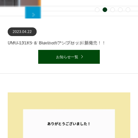
1
2
3
4
5
2024.05.19
2023.04.22
2022.12.17
UMU-131XS ＆ Bluetoothアンプセット 新発売！！
お知らせ一覧