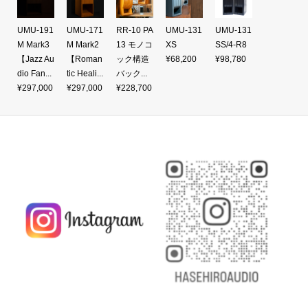
UMU-191
UMU-171
RR-10 PA
UMU-131
UMU-131
M Mark3
M Mark2
13 モノコ
XS
SS/4-R8
【Jazz Au
【Roman
ック構造
¥68,200
¥98,780
dio Fan...
tic Heali...
バック...
¥297,000
¥297,000
¥228,700