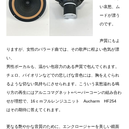
い哀愁、ム
ードが漂う
のです。
声質にもよ
りますが、女性のバラード曲では、その歌声に程よい色気が漂
い、
男性ボーカルも、温かい包容力のある声質で包んでくれます。
チェロ、バイオリンなどでの悲しげな音色には、胸をえぐられ
るような切ない気持ちにさせられます。こういう哀愁溢れる鳴
り方の再生にはアルニコマグネット+ペーパーコーンの組み合わ
せが理想で、16ｃｍフルレンジユニット Aucharm HF254
はその期待に答えてくれます。
更なる艶やかな音質のために、エンクロージャーを美しい鏡面