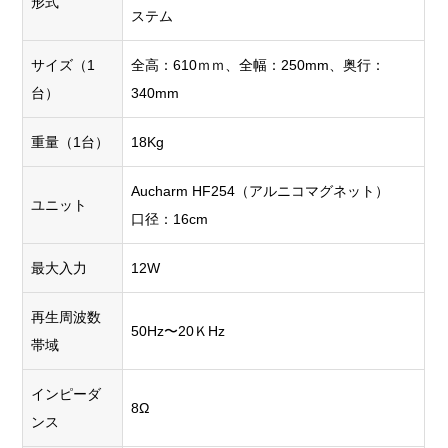
形式
ステム
サイズ（1
全高：610ｍｍ、全幅：250mm、奥行：
台）
340mm
重量（1台）
18Kg
Aucharm HF254（アルニコマグネット）
ユニット
口径：16cm
最大入力
12W
再生周波数
50Hz〜20ＫHz
帯域
インピーダ
8Ω
ンス