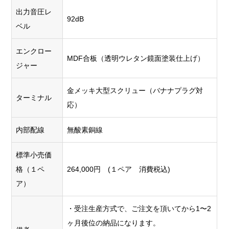
出力音圧レ
92dB
ベル
エンクロー
MDF合板（透明ウレタン鏡面塗装仕上げ）
ジャー
金メッキ大型スクリュー（バナナプラグ対
ターミナル
応）
内部配線
無酸素銅線
標準小売価
格（１ペ
264,000円 (１ペア 消費税込)
ア）
・受注生産方式で、ご注文を頂いてから1〜2
ヶ月後位の納品になります。