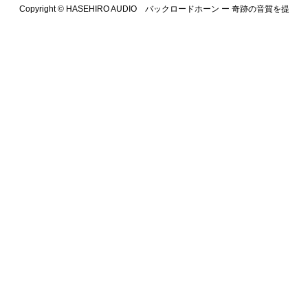
Copyright ©
HASEHIRO AUDIO バックロードホーン ー 奇跡の音質を提
供します. All Rights Reserved.