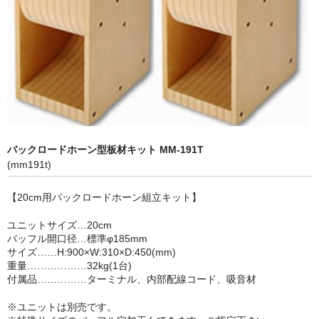
MM-STタイプ
MM-Tタイプ
カスタマイズキット
その他
バックロードホーンとは
バックロードホーン型板材キット MM-191T
(mm191t)
会社概要
【20cm用バックロードホーン組立キット】
プライバシーポリシー
ユニットサイズ…20cm
買物について
バッフル開口径…標準φ185mm
サイズ……H:900×W:310×D:450(mm)
お買い物カゴ
重量………………32kg(1台)
付属品……………ターミナル、内部配線コード、吸音材
完成品サイト
※ユニットは別売です。