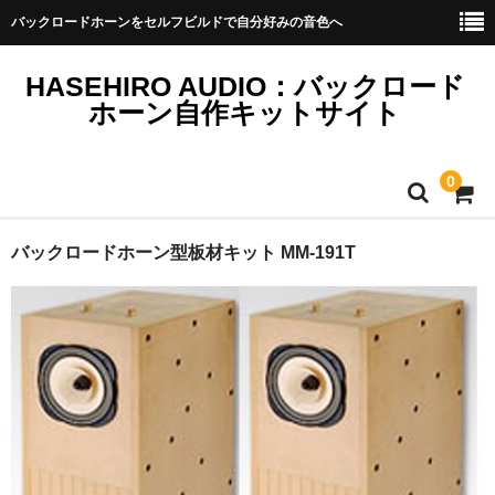
バックロードホーンをセルフビルドで自分好みの音色へ
HASEHIRO AUDIO：バックロード
ホーン自作キットサイト
0
ホーム
バックロードホーン型板材キット MM-191T
自作キット
商品一覧
自作キット
MM-Sタイプ
MMタイプ