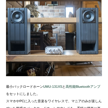
最小バックロードホーン
UMU-131XS
と
高性能Bluetoothアンプ
をセットにしました。
スマホやPCに入った音楽をワイヤレスで、マニアのみが楽しん