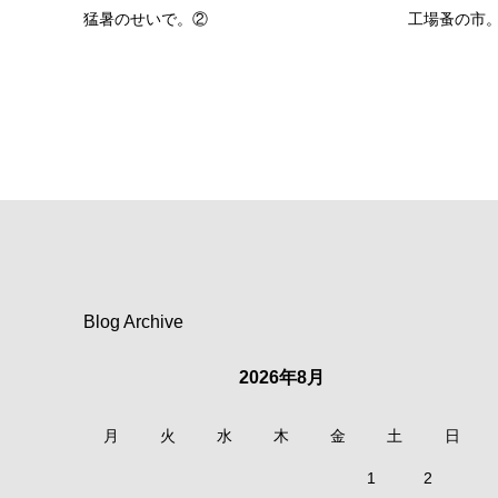
猛暑のせいで。②
工場蚤の市
Blog Archive
2026年8月
月
火
水
木
金
土
日
1
2