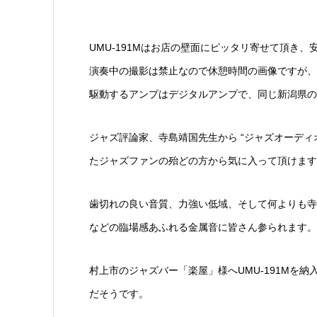
UMU-191Mはお店の壁面にピッタリ寄せて頂き
演奏中の撮影は禁止なので休憩時間の画像ですが、U
駆動するアンプはデジタルアンプで、同じ新潟県の
ジャズ評論家、寺島靖国先生から “ジャズオーディオ
たジャズファンの殆どの方から気に入って頂けます
歯切れの良い音質、力強い低域、そして何よりも寺
などの臨場感あふれる金属音に皆さん参られます。
村上市のジャズバー「楽屋」様へUMU-191Mを
だそうです。