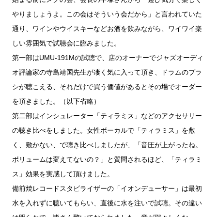
やりましょうよ。この会はそういう会だから」と言われていた
通り、ワインやウイスキーなどお酒を飲みながら、ワイワイ楽
しい雰囲気で試聴会に臨みました。
第一部はUMU-191Mの試聴で、店のオーナーでジャズオーディ
オ評論家の寺島靖国先生が凄く気に入って頂き、ドラムのブラ
シが聴こえる、それだけで買う価値があるとその場でオーダー
を頂きました。（以下省略）
第二部はインシュレーター「ティラミス」などのアクセサリー
の聴き比べをしました。女性ボーカルで「ティラミス」を敷
く、敷かない、で聴き比べしましたが、「音圧が上がったね。
ボリュームは変えてないの？」と質問されるほど、「ティラミ
ス」効果を実感して頂けました。
備前焼レコードスタビライザーの「イオンデューサー」は最初
水を入れずに聴いてもらい、直後に水を注いで試聴。その違い