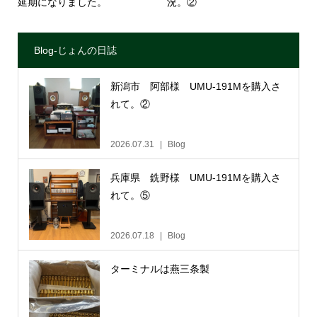
延期になりました。
況。②
Blog-じょんの日誌
新潟市 阿部様 UMU-191Mを購入さ
れて。②
2026.07.31
Blog
兵庫県 銑野様 UMU-191Mを購入さ
れて。⑤
2026.07.18
Blog
ターミナルは燕三条製