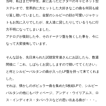
当時、私はまだ中学生。家にあったビクターのキャビネット型
ステレオで、世界的に大ヒットした大好きなこの曲を何回も繰
り返し聴いていました。金髪のシルビーの顔が可愛いジャケッ
トもお気に入りでしたが、友人達に貸したりしているうちに行
方不明になってしまいました。
アナログが復刻した今、そのドーナツ盤を無くした事を、今に
なって大変後悔しています。
そんな話を、先日来られた試聴室常連さんにお話したら、数週
間後に「これ、しばらくお貸ししますので聴いててください」
と何とシルビーバルタンの曲が入ったLP盤を持って来てくれま
した。
それは、懐かしのポピュラー曲を集めた5枚組LPで、シルビー
バルタンの他にもパティページ、アンディ・ウイリアムス、ロ
ス・インディオス・タバハラスなどの思い出ある曲が・・・。