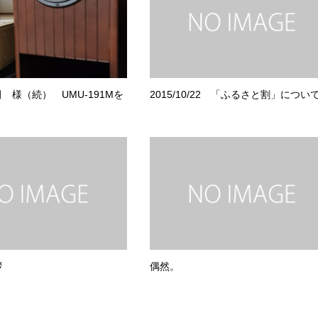
 様（続） UMU-191Mを
2015/10/22 「ふるさと割」につい
。
拶
偶然。