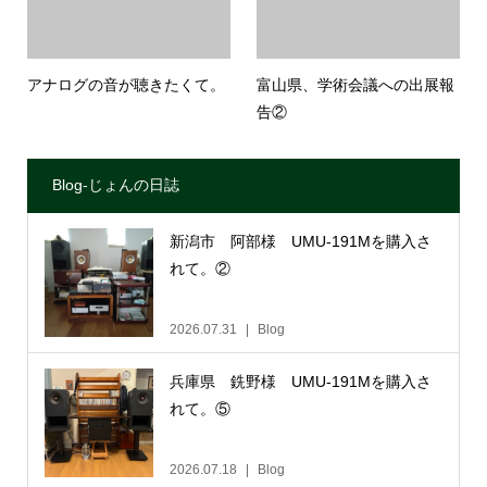
アナログの音が聴きたくて。
富山県、学術会議への出展報
告②
Blog-じょんの日誌
新潟市 阿部様 UMU-191Mを購入さ
れて。②
2026.07.31
Blog
兵庫県 銑野様 UMU-191Mを購入さ
れて。⑤
2026.07.18
Blog