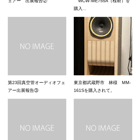
ェアー 出展報告②
WCW-WE755A（桜材）を
購入...
第23回真空管オーディオフェ
東京都武蔵野市 林様 MM-
アー出展報告③
161Sを購入されて。