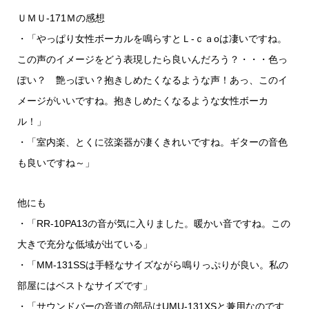
ＵＭＵ-171Ｍの感想
・「やっぱり女性ボーカルを鳴らすとＬ-ｃａoは凄いですね。
この声のイメージをどう表現したら良いんだろう？・・・色っ
ぽい？ 艶っぽい？抱きしめたくなるような声！あっ、このイ
メージがいいですね。抱きしめたくなるような女性ボーカ
ル！」
・「室内楽、とくに弦楽器が凄くきれいですね。ギターの音色
も良いですね～」
他にも
・「RR-10PA13の音が気に入りました。暖かい音ですね。この
大きで充分な低域が出ている」
・「MM-131SSは手軽なサイズながら鳴りっぷりが良い。私の
部屋にはベストなサイズです」
・「サウンドバーの音道の部品はUMU-131XSと兼用なのです