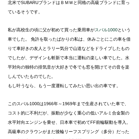
北米でSUBARUブランドはＢＭＷと同格の高級ブランドに育っ
ているそうです。
私が高校生の頃に父が初めて買った乗用車が
スバル1000
という
車でした。 免許を取ったばかりの私は、休みごとにこの車を借
りて車好きの友人とラリー気分で山道などをドライブしたもの
でしたが、デザインも斬新で本当に運転の楽しい車でした。水
平対向の独特の排気音が大好きで冬でも窓を開けてその音を楽
しんでいたものでした。
もし叶うなら、もう一度運転してみたい思い出の車です。
このスバル1000は1966年～1969年まで生産されていた車で、
コスト的に不利だが、振動が少なく重心の低いアルミ合金製の
水平対向エンジンを乗せ、日本車で初めてFF前輪駆動を導入。
高級車のクラウンがまだ後輪リーフスプリング（多分）だった