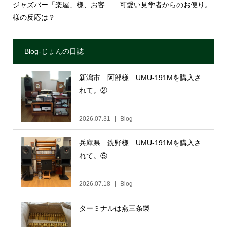
ジャズバー「楽屋」様、お客
可愛い見学者からのお便り。
様の反応は？
Blog-じょんの日誌
新潟市 阿部様 UMU-191Mを購入さ
れて。②
2026.07.31
Blog
兵庫県 銑野様 UMU-191Mを購入さ
れて。⑤
2026.07.18
Blog
ターミナルは燕三条製