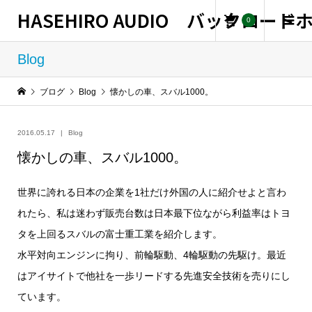
HASEHIRO AUDIO バックロー
0
Blog
ブログ
Blog
懐かしの車、スバル1000。
2016.05.17
Blog
懐かしの車、スバル1000。
世界に誇れる日本の企業を1社だけ外国の人に紹介せよと言わ
れたら、私は迷わず販売台数は日本最下位ながら利益率はトヨ
タを上回るスバルの富士重工業を紹介します。
水平対向エンジンに拘り、前輪駆動、4輪駆動の先駆け。最近
はアイサイトで他社を一歩リードする先進安全技術を売りにし
ています。