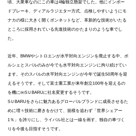
頃、大衆車なのにこの車は4輪独立懸架でした。他にインボー
ドブレーキ、ディアルラジエター方式、点検しやすいようにモ
ナカの様に大きく開くボンネットなど、革新的な技術がいたる
ところに採用されている先進技術のかたまりのような車でし
た。
近年、BMWやシトロエンが水平対向エンジンを廃止する中、ポ
ルシェとスバルのみが今でも水平対向エンジンに拘り続けてい
ます。そのスバルの水平対向エンジンが今年で誕生50周年を迎
えるそうです。そして富士重工業が来年創立100年を迎えるの
を機に㈱SＵBARUに社名変更するそうです。
SＵBARUをさらに魅力あるグローバルブランドに成長させるた
めに増々技術に磨きをかけて、規模を追わず「世界シェアー
1％」を誇りにし、ライバル社とは一線を画す、独自の車づく
りを今後も目指すそうです。