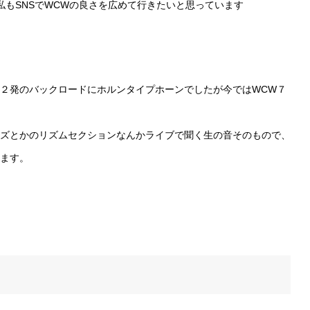
私もSNSでWCWの良さを広めて行きたいと思っています
２発のバックロードにホルンタイプホーンでしたが今ではWCW７
ズとかのリズムセクションなんかライブで聞く生の音そのもので、
ます。