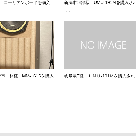
様 コーリアンボードを購入
新潟市阿部様 UMU-191Mを購入さ
て。
市 林様 MM-161Sを購入
岐阜県T様 ＵＭＵ-191Ｍを購入され