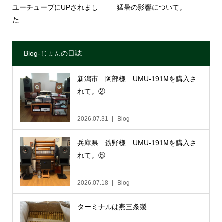
ユーチューブにUPされまし
猛暑の影響について。
た
Blog-じょんの日誌
新潟市 阿部様 UMU-191Mを購入さ
れて。②
2026.07.31
Blog
兵庫県 銑野様 UMU-191Mを購入さ
れて。⑤
2026.07.18
Blog
ターミナルは燕三条製