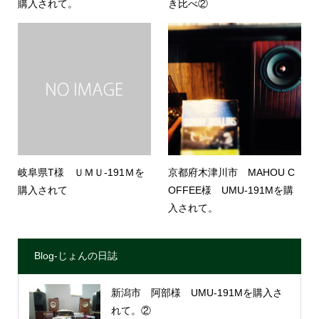
購入されて。
き比べ②
岐阜県T様 ＵＭＵ-191Ｍを
京都府木津川市 MAHOU C
購入されて
OFFEE様 UMU-191Mを購
入されて。
Blog-じょんの日誌
新潟市 阿部様 UMU-191Mを購入さ
れて。②