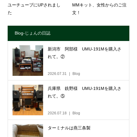
ユーチューブにUPされまし
MMキット、女性からのご注
た
文！
Blog-じょんの日誌
新潟市 阿部様 UMU-191Mを購入さ
れて。②
2026.07.31
Blog
兵庫県 銑野様 UMU-191Mを購入さ
れて。⑤
2026.07.18
Blog
ターミナルは燕三条製