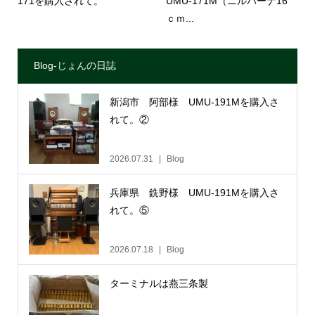
171を購入されて。
UMU-171M（ニルバーナ16
ｃｍ...
Blog-じょんの日誌
新潟市 阿部様 UMU-191Mを購入さ
れて。②
2026.07.31
Blog
兵庫県 銑野様 UMU-191Mを購入さ
れて。⑤
2026.07.18
Blog
ターミナルは燕三条製