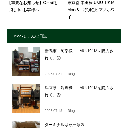
【重要なお知らせ】Gmailを
東京都 本田様 UMU-191M
ご利用のお客様へ
Mark3 特別色ピアノホワ
イ...
Blog-じょんの日誌
新潟市 阿部様 UMU-191Mを購入さ
れて。②
2026.07.31
Blog
兵庫県 銑野様 UMU-191Mを購入さ
れて。⑤
2026.07.18
Blog
ターミナルは燕三条製