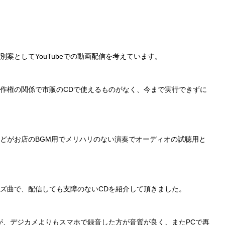
案としてYouTubeでの動画配信を考えています。
作権の関係で市
販のCDで使えるものがなく、今まで実行できずに
どがお店のBG
M用でメリハリのない演奏でオーディオの試聴用と
ズ曲で、配信し
ても支障のないCDを紹介して頂きました。
が、デジカメよ
りもスマホで録音した方が音質が良く、またPCで再